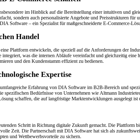
sbesondere im Hinblick auf die Bereitstellung einer intuitiven und glei
nfacht, sondern auch personalisierte Angebote und Preisstrukturen für
auf DIA Software – ein Spezialist für maßgeschneiderte E-Commerce-L
ischen Handel
e Plattform entwickeln, die speziell auf die Anforderungen der Industr
ntegriert, was die internen Abläufe vereinfacht und gleichzeitig eine 
imieren und den Kundenstamm effizient zu bedienen.
chnologische Expertise
die umfangreiche Erfahrung von DIA Software im B2B-Bereich und spezi
die spezifischen Bedürfnisse von Unternehmen wie Altmann Industrie
 Lösung schaffen, die auf langfristige Marktentwicklungen ausgelegt i
tenden Schritt in Richtung digitale Zukunft gemacht. Die Plattform bie
tvolle Zeit. Die Partnerschaft mit DIA Software hat sich als zukunftsw
pten und Wettbewerbsvorteile zu sichern.